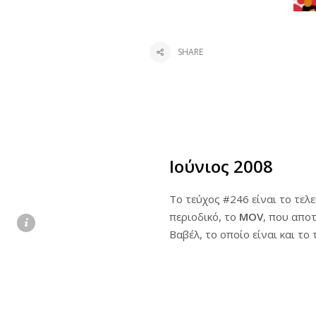
SHARE
Ιούνιος 2008
Το τεύχος #246 είναι το τελ
περιοδικό, το
MOV
, που απο
Βαβέλ, το οποίο είναι και το 
Πηγές:
Luben.tv –
Η θρυλική β
Ελληνικά Comics: Ανασκόπησ