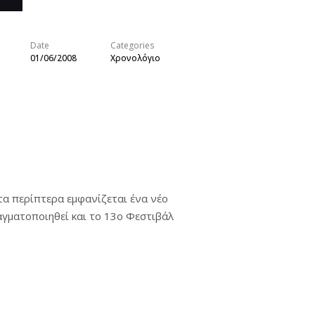
Date
Categories
01/06/2008
Χρονολόγιο
τα περίπτερα εμφανίζεται ένα νέο
αγματοποιηθεί και το 13ο Φεστιβάλ
τιβάλ Κόμικς Βαβέλ
|
Comicdom.gr –